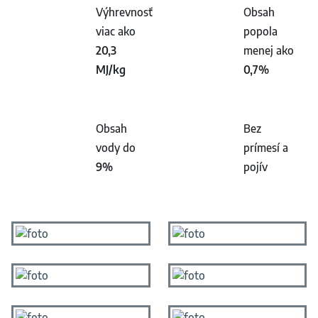
Výhrevnosť
Obsah
viac ako
popola
20,3
menej ako
MJ/kg
0,7%
Obsah
Bez
vody do
prímesí a
9%
pojív