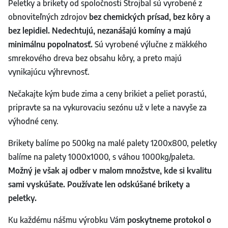
Peletky a brikety od spoločnosti Strojbal sú vyrobené z
obnoviteľných zdrojov
bez chemických prísad, bez kôry a
bez lepidiel. Nedechtujú, nezanášajú komíny a majú
minimálnu popolnatosť.
Sú vyrobené výlučne z mäkkého
smrekového dreva bez obsahu kôry, a preto majú
vynikajúcu výhrevnosť.
Nečakajte kým bude zima a ceny brikiet a peliet porastú,
pripravte sa na vykurovaciu sezónu už v lete a navyše za
výhodné ceny.
Brikety balíme po 500kg na malé palety 1200x800, peletky
balíme na palety 1000x1000, s váhou 1000kg/paleta.
Možný je však aj odber v malom množstve, kde si kvalitu
sami vyskúšate. Používate len odskúšané brikety a
peletky.
Ku každému nášmu výrobku Vám
poskytneme protokol o