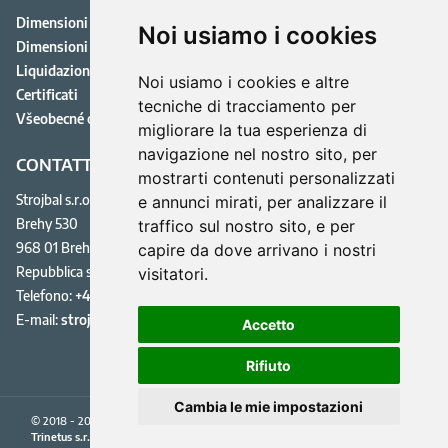
Dimensioni dei contenitori
Noi usiamo i cookies
Dimensioni dei semirimorchi per camion
Liquidazione dei rifiuti di legno
Noi usiamo i cookies e altre
Certificati
tecniche di tracciamento per
Všeobecné obchodné podmienky pre dodávateľov
migliorare la tua esperienza di
navigazione nel nostro sito, per
CONTATTI
mostrarti contenuti personalizzati
Strojbal s.r.o.
e annunci mirati, per analizzare il
Brehy 530
traffico sul nostro sito, e per
968 01 Brehy
capire da dove arrivano i nostri
Repubblica slovacca
visitatori.
Telefono:
+421 910 960 479
E-mail:
.labjorts@labjorts
ks
Accetto
Rifiuto
Cambia le mie impostazioni
© 2018 - 2026,
Strojbal s.r.o.
| Web design:
Pavel Bartoš
| Sviluppo web:
Trinetus s.r.o.
|
mCMS